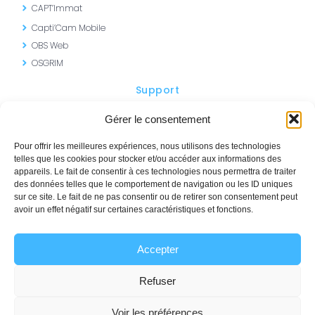
CAPT’Immat
Capti’Cam Mobile
OBS Web
OSGRIM
Support
Portail AVM
Gérer le consentement
SISMO – Formations
Pour offrir les meilleures expériences, nous utilisons des technologies
telles que les cookies pour stocker et/ou accéder aux informations des
appareils. Le fait de consentir à ces technologies nous permettra de traiter
des données telles que le comportement de navigation ou les ID uniques
sur ce site. Le fait de ne pas consentir ou de retirer son consentement peut
Contactez-nous
avoir un effet négatif sur certaines caractéristiques et fonctions.
+33 (0)1 69 12 10 00
Accepter
commercial@avm-integration.com
Demander une Démo
Refuser
Voir les préférences