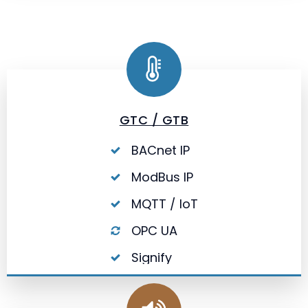
GTC / GTB
BACnet IP
ModBus IP
MQTT / IoT
OPC UA
Signify