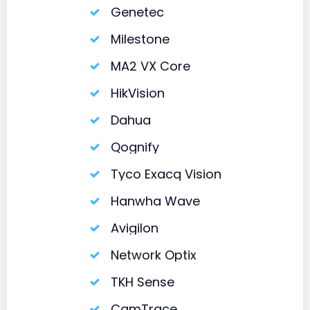
Genetec
Milestone
MA2 VX Core
HikVision
Dahua
Qognify
Tyco Exacq Vision
Hanwha Wave
Avigilon
Network Optix
TKH Sense
CamTrace