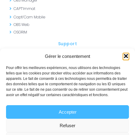
OBS Manager
CAPT’Immat
Capti’Cam Mobile
OBS Web
OSGRIM
Support
Portail AVM
Gérer le consentement
SISMO – Formations
Pour offrir les meilleures expériences, nous utilisons des technologies
telles que les cookies pour stocker et/ou accéder aux informations des
appareils. Le fait de consentir à ces technologies nous permettra de traiter
des données telles que le comportement de navigation ou les ID uniques
sur ce site. Le fait de ne pas consentir ou de retirer son consentement peut
Contactez-nous
avoir un effet négatif sur certaines caractéristiques et fonctions.
+33 (0)1 69 12 10 00
Accepter
commercial@avm-integration.com
Demander une Démo
Refuser