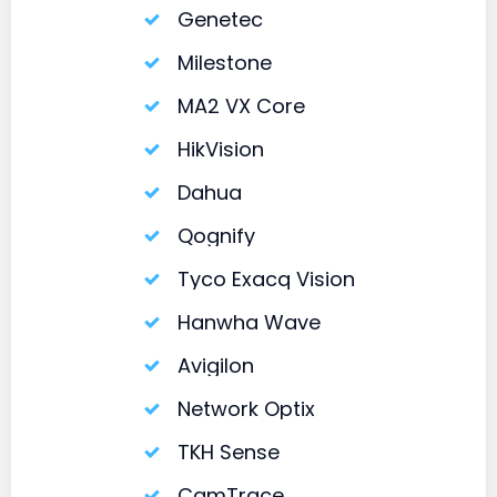
Genetec
Milestone
MA2 VX Core
HikVision
Dahua
Qognify
Tyco Exacq Vision
Hanwha Wave
Avigilon
Network Optix
TKH Sense
CamTrace