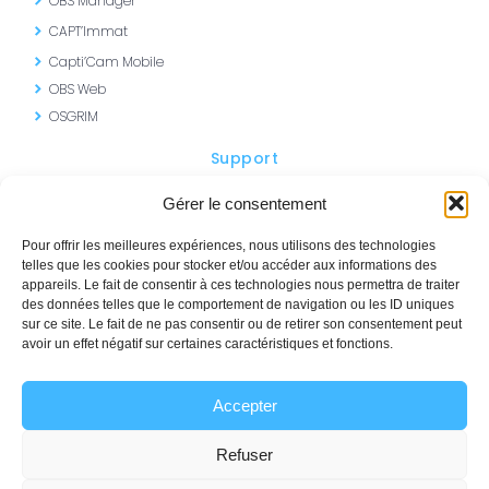
OBS Manager
CAPT’Immat
Capti’Cam Mobile
OBS Web
OSGRIM
Support
Portail AVM
Gérer le consentement
SISMO – Formations
Pour offrir les meilleures expériences, nous utilisons des technologies
telles que les cookies pour stocker et/ou accéder aux informations des
appareils. Le fait de consentir à ces technologies nous permettra de traiter
des données telles que le comportement de navigation ou les ID uniques
sur ce site. Le fait de ne pas consentir ou de retirer son consentement peut
Contactez-nous
avoir un effet négatif sur certaines caractéristiques et fonctions.
+33 (0)1 69 12 10 00
Accepter
commercial@avm-integration.com
Demander une Démo
Refuser