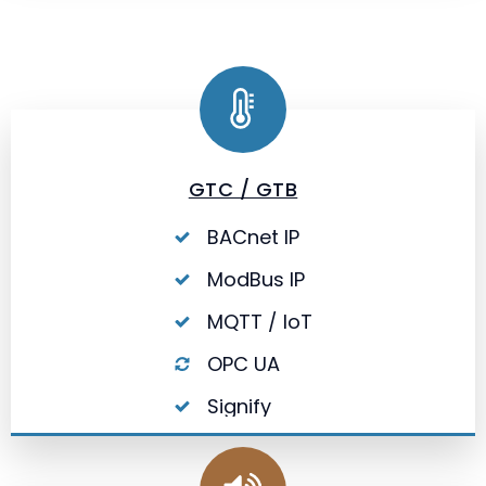
GTC / GTB
BACnet IP
ModBus IP
MQTT / IoT
OPC UA
Signify