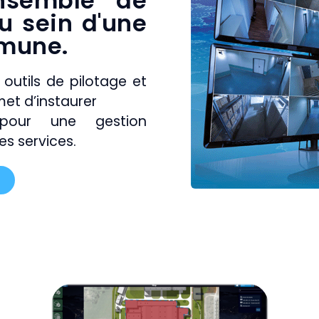
ensemble de
u sein d'une
mune.
outils de pilotage et
met d’instaurer
pour une gestion
s services.