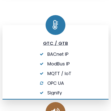
GTC / GTB
BACnet IP
ModBus IP
MQTT / IoT
OPC UA
Signify