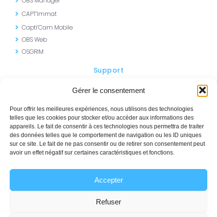
OBS Manager
CAPT’Immat
Capti’Cam Mobile
OBS Web
OSGRIM
Support
Portail AVM
Gérer le consentement
SISMO – Formations
Pour offrir les meilleures expériences, nous utilisons des technologies
telles que les cookies pour stocker et/ou accéder aux informations des
appareils. Le fait de consentir à ces technologies nous permettra de traiter
des données telles que le comportement de navigation ou les ID uniques
sur ce site. Le fait de ne pas consentir ou de retirer son consentement peut
Contactez-nous
avoir un effet négatif sur certaines caractéristiques et fonctions.
+33 (0)1 69 12 10 00
Accepter
commercial@avm-integration.com
Demander une Démo
Refuser