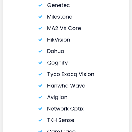
Genetec
Milestone
MA2 VX Core
HikVision
Dahua
Qognify
Tyco Exacq Vision
Hanwha Wave
Avigilon
Network Optix
TKH Sense
CamTrace